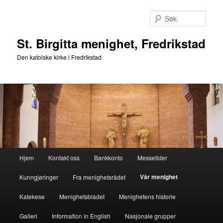
Gå
direkte
Søk
til
hovedinnholdet
St. Birgitta menighet, Fredrikstad
Den katolske kirke i Fredrikstad
Hovedmeny
Hjem
Kontakt oss
Bankkonto
Messetider
Vår menighet
Kunngjøringer
Fra menighetsrådet
Katekese
Menighetsbladet
Menighetens historie
Galleri
Information in English
Nasjonale grupper