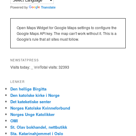
Powered by
Translate
Open Maps Widget for Google Maps settings to configure the
Google Maps API key. The map can't work without it. This is a
Google's rule that all sites must follow.
NEWSTATPRESS
Visits today:
_
\n\nTotal visits:
32393
LENKER
Den hellige Birgitta
Den katolske kirke i Norge
Det kateketiske senter
Norges Katolske Kvinneforbund
Norges Unge Katolikker
OMI
St. Olav bokhandel, nettbutikk
Sta. Katarinahjemmet i Oslo