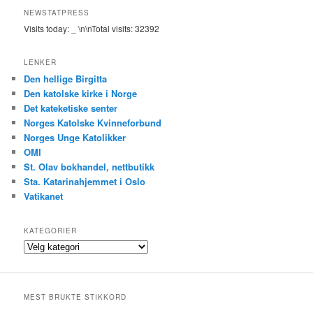
NEWSTATPRESS
Visits today:
_
\n\nTotal visits:
32392
LENKER
Den hellige Birgitta
Den katolske kirke i Norge
Det kateketiske senter
Norges Katolske Kvinneforbund
Norges Unge Katolikker
OMI
St. Olav bokhandel, nettbutikk
Sta. Katarinahjemmet i Oslo
Vatikanet
KATEGORIER
Kategorier
MEST BRUKTE STIKKORD