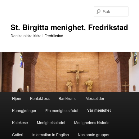
Gå
direkte
Søk
til
hovedinnholdet
St. Birgitta menighet, Fredrikstad
Den katolske kirke i Fredrikstad
Hovedmeny
Hjem
Kontakt oss
Bankkonto
Messetider
Vår menighet
Kunngjøringer
Fra menighetsrådet
Katekese
Menighetsbladet
Menighetens historie
Galleri
Information in English
Nasjonale grupper