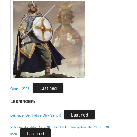
Last ned
Olsok – 2026
LESNINGER:
Last ned
Lesninger Den hellige Olav (29. juli)
Polsk søndagsblad -OLSOK – 29. JULI – Uroczystosc Sw. Olafa – 29
Last ned
lipca