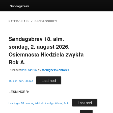
Søndagsbrev
KATEGORIARKIV:
SØNDAGSBREV
Søndagsbrev 18. alm.
søndag, 2. august 2026.
Osiemnasta Niedziela zwykła
Rok A.
Publisert
31/07/2026
av
Menighetskontoret
Last ned
18. alm. søn- 2026-A
LESNINGER:
Last ned
Lesninger 18. søndag i det alminnelige kirkeår, år A.