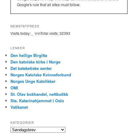
Google's rule that all sites must follow.
NEWSTATPRESS
Visits today:
_
\n\nTotal visits:
32393
LENKER
Den hellige Birgitta
Den katolske kirke i Norge
Det kateketiske senter
Norges Katolske Kvinneforbund
Norges Unge Katolikker
OMI
St. Olav bokhandel, nettbutikk
Sta. Katarinahjemmet i Oslo
Vatikanet
KATEGORIER
Kategorier