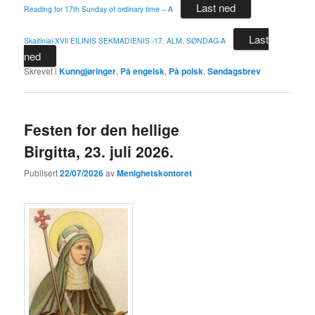
Last ned
Reading for 17th Sunday of ordinary time – A
Last
Skaitiniai-XVIl EILINIS SEKMADIENIS -17. ALM. SØNDAG-A
ned
Skrevet i
Kunngjøringer
,
På engelsk
,
På polsk
,
Søndagsbrev
Festen for den hellige
Birgitta, 23. juli 2026.
Publisert
22/07/2026
av
Menighetskontoret