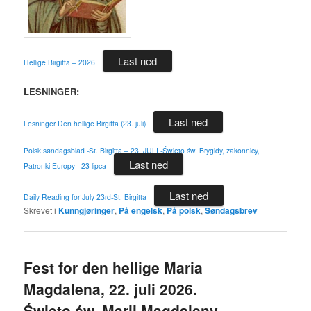
Last ned
Hellige Birgitta – 2026
LESNINGER:
Last ned
Lesninger Den hellige Birgitta (23. juli)
Polsk søndagsblad -St. Birgitta – 23. JULI -Święto św. Brygidy, zakonnicy,
Last ned
Patronki Europy– 23 lipca
Last ned
Daily Reading for July 23rd-St. Birgitta
Skrevet i
Kunngjøringer
,
På engelsk
,
På polsk
,
Søndagsbrev
Fest for den hellige Maria
Magdalena, 22. juli 2026.
Święto św. Marii Magdaleny–