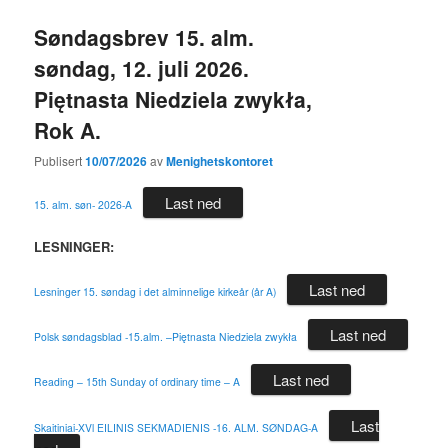
Søndagsbrev 15. alm.
søndag, 12. juli 2026.
Piętnasta Niedziela zwykła,
Rok A.
Publisert
10/07/2026
av
Menighetskontoret
Last ned
15. alm. søn- 2026-A
LESNINGER:
Last ned
Lesninger 15. søndag i det alminnelige kirkeår (år A)
Last ned
Polsk søndagsblad -15.alm. –Piętnasta Niedziela zwykła
Last ned
Reading – 15th Sunday of ordinary time – A
Last
Skaitiniai-XVl EILINIS SEKMADIENIS -16. ALM. SØNDAG-A