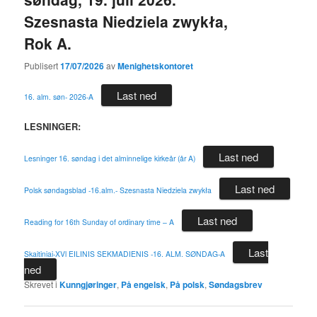
Szesnasta Niedziela zwykła,
Rok A.
Publisert
17/07/2026
av
Menighetskontoret
Last ned
16. alm. søn- 2026-A
LESNINGER:
Last ned
Lesninger 16. søndag i det alminnelige kirkeår (år A)
Last ned
Polsk søndagsblad -16.alm.- Szesnasta Niedziela zwykła
Last ned
Reading for 16th Sunday of ordinary time – A
Last
Skaitiniai-XVl EILINIS SEKMADIENIS -16. ALM. SØNDAG-A
ned
Skrevet i
Kunngjøringer
,
På engelsk
,
På polsk
,
Søndagsbrev