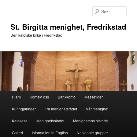
Gå
Gå
direkte
direkte
Søk
til
til
hovedinnholdet
sekundærinnholdet
St. Birgitta menighet, Fredrikstad
Den katolske kirke i Fredrikstad
Hovedmeny
Hjem
Kontakt oss
Bankkonto
Messetider
Kunngjøringer
Fra menighetsrådet
Vår menighet
Katekese
Menighetsbladet
Menighetens historie
Galleri
Information in English
Nasjonale grupper