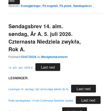
ned
Skrevet i
Kunngjøringer
,
På engelsk
,
På polsk
,
Søndagsbrev
Søndagsbrev 14. alm.
søndag, År A. 5. juli 2026.
Czternasta Niedziela zwykła,
Rok A.
Publisert
03/07/2026
av
Menighetskontoret
Last ned
14. alm. søn- 2026-A
LESNINGER:
Last ned
Lesninger 14. søndag i det alminnelige kirkeår (år A)
Last ned
Polsk søndagsblad -14.alm-Czternasta Niedziela zwykła