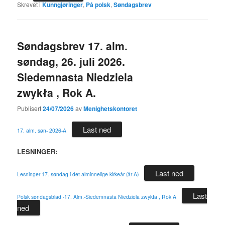
Skrevet i
Kunngjøringer
,
På polsk
,
Søndagsbrev
Søndagsbrev 17. alm.
søndag, 26. juli 2026.
Siedemnasta Niedziela
zwykła , Rok A.
Publisert
24/07/2026
av
Menighetskontoret
Last ned
17. alm. søn- 2026-A
LESNINGER:
Last ned
Lesninger 17. søndag i det alminnelige kirkeår (år A)
Last
Polsk søndagsblad -17. Alm.-Siedemnasta Niedziela zwykła , Rok A
ned