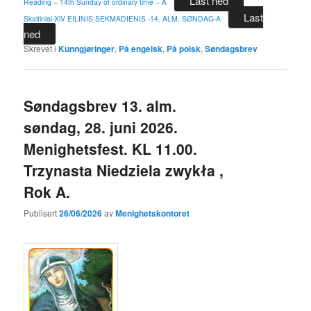
Last ned
Reading – 14th Sunday of ordinary time – A
Last
Skaitiniai-XlV EILINIS SEKMADIENIS -14. ALM. SØNDAG-A
ned
Skrevet i
Kunngjøringer
,
På engelsk
,
På polsk
,
Søndagsbrev
Søndagsbrev 13. alm.
søndag, 28. juni 2026.
Menighetsfest. KL 11.00.
Trzynasta Niedziela zwykła ,
Rok A.
Publisert
26/06/2026
av
Menighetskontoret