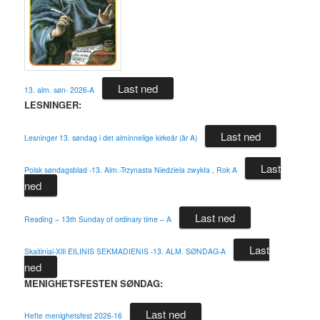
Last ned
13. alm. søn- 2026-A
LESNINGER:
Last ned
Lesninger 13. søndag i det alminnelige kirkeår (år A)
Last
Polsk søndagsblad -13. Alm.-Trzynasta Niedziela zwykła , Rok A
ned
Last ned
Reading – 13th Sunday of ordinary time – A
Last
Skaitiniai-XlIl EILINIS SEKMADIENIS -13. ALM. SØNDAG-A
ned
MENIGHETSFESTEN SØNDAG:
Last ned
Hefte menighetsfest 2026-16