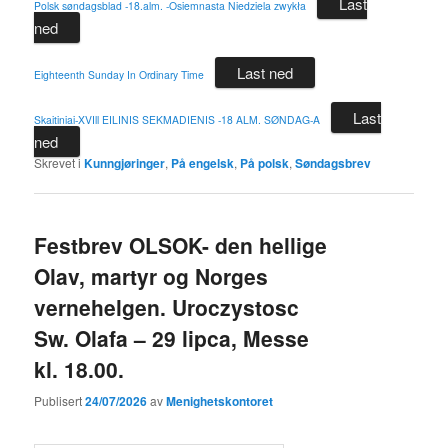
Last
Polsk søndagsblad -18.alm. -Osiemnasta Niedziela zwykła
ned
Last ned
Eighteenth Sunday In Ordinary Time
Last
Skaitiniai-XVIll EILINIS SEKMADIENIS -18 ALM. SØNDAG-A
ned
Skrevet i
Kunngjøringer
,
På engelsk
,
På polsk
,
Søndagsbrev
Festbrev OLSOK- den hellige
Olav, martyr og Norges
vernehelgen. Uroczystosc
Sw. Olafa – 29 lipca, Messe
kl. 18.00.
Publisert
24/07/2026
av
Menighetskontoret