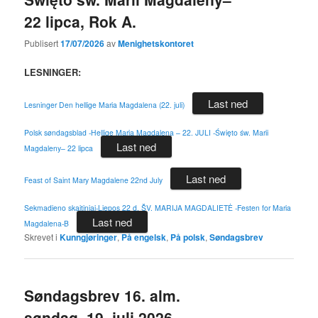
22 lipca, Rok A.
Publisert
17/07/2026
av
Menighetskontoret
LESNINGER:
Last ned
Lesninger Den hellige Maria Magdalena (22. juli)
Polsk søndagsblad -Hellige Maria Magdalena – 22. JULI -Święto św. Marii
Last ned
Magdaleny– 22 lipca
Last ned
Feast of Saint Mary Magdalene 22nd July
Sekmadieno skaitiniai-Liepos 22 d. ŠV. MARIJA MAGDALIETĖ -Festen for Maria
Last ned
Magdalena-B
Skrevet i
Kunngjøringer
,
På engelsk
,
På polsk
,
Søndagsbrev
Søndagsbrev 16. alm.
søndag, 19. juli 2026.