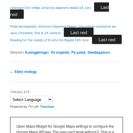
Last
Lesninger Den hellige Johannes døperens fødsel (24. juni)
ned
Polsk søndagsblad -Johannes Døperens Fødsel -Uroczystość narodzenia św.
Last ned
Jana Chrzciciela, Rok A, 24 czerwca
Last ned
Reading for The nativity of St John the Baptist 24th June
Skrevet i
Kunngjøringer
,
På engelsk
,
På polsk
,
Søndagsbrev
Innleggsnavigasjon
←
Eldre innlegg
TRANSLATE:
Powered by
Translate
Open Maps Widget for Google Maps settings to configure the
Google Maps API key. The map can't work without it. This is a