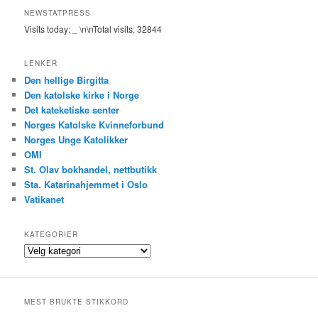
NEWSTATPRESS
Visits today:
_
\n\nTotal visits:
32844
LENKER
Den hellige Birgitta
Den katolske kirke i Norge
Det kateketiske senter
Norges Katolske Kvinneforbund
Norges Unge Katolikker
OMI
St. Olav bokhandel, nettbutikk
Sta. Katarinahjemmet i Oslo
Vatikanet
KATEGORIER
Kategorier
MEST BRUKTE STIKKORD