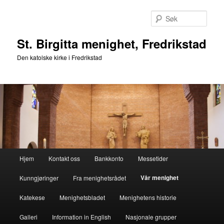
Gå
direkte
Søk
til
hovedinnholdet
St. Birgitta menighet, Fredrikstad
Den katolske kirke i Fredrikstad
Hovedmeny
Hjem
Kontakt oss
Bankkonto
Messetider
Vår menighet
Kunngjøringer
Fra menighetsrådet
Katekese
Menighetsbladet
Menighetens historie
Galleri
Information in English
Nasjonale grupper