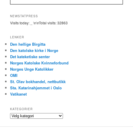
NEWSTATPRESS
Visits today:
_
\n\nTotal visits:
32863
LENKER
Den hellige Birgitta
Den katolske kirke i Norge
Det kateketiske senter
Norges Katolske Kvinneforbund
Norges Unge Katolikker
OMI
St. Olav bokhandel, nettbutikk
Sta. Katarinahjemmet i Oslo
Vatikanet
KATEGORIER
Kategorier