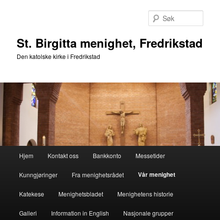
Gå
direkte
Søk
til
hovedinnholdet
St. Birgitta menighet, Fredrikstad
Den katolske kirke i Fredrikstad
Hovedmeny
Hjem
Kontakt oss
Bankkonto
Messetider
Vår menighet
Kunngjøringer
Fra menighetsrådet
Katekese
Menighetsbladet
Menighetens historie
Galleri
Information in English
Nasjonale grupper