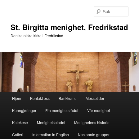
Gå
direkte
Søk
til
hovedinnholdet
St. Birgitta menighet, Fredrikstad
Den katolske kirke i Fredrikstad
Hovedmeny
Hjem
Kontakt oss
Bankkonto
Messetider
Kunngjøringer
Fra menighetsrådet
Vår menighet
Katekese
Menighetsbladet
Menighetens historie
Galleri
Information in English
Nasjonale grupper