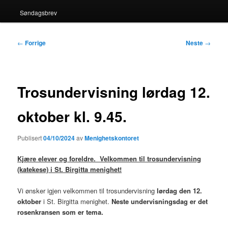
Søndagsbrev
Innleggsnavigasjon
←
Forrige
Neste
→
Trosundervisning lørdag 12.
oktober kl. 9.45.
Publisert
04/10/2024
av
Menighetskontoret
Kjære elever og foreldre. Velkommen til trosundervisning
(katekese) i St. Birgitta menighet!
Vi ønsker igjen velkommen til trosundervisning
lørdag den 12.
oktober
i St. Birgitta menighet.
Neste undervisningsdag er det
rosenkransen som er tema.