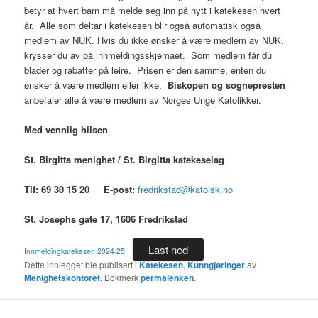
betyr at hvert barn må melde seg inn på nytt i katekesen hvert
år. Alle som deltar i katekesen blir også automatisk også
medlem av NUK. Hvis du ikke ønsker å være medlem av NUK,
krysser du av på innmeldingsskjemaet. Som medlem får du
blader og rabatter på leire. Prisen er den samme, enten du
ønsker å være medlem eller ikke.
Biskopen og sognepresten
anbefaler alle å være medlem av Norges Unge Katolikker.
Med vennlig hilsen
St. Birgitta menighet / St. Birgitta katekeselag
Tlf: 69 30 15 20 E-post:
fredrikstad@katolsk.no
St. Josephs gate 17, 1606 Fredrikstad
Last ned
Innmeldingkatekesen 2024-25
Dette innlegget ble publisert i
Katekesen
,
Kunngjøringer
av
Menighetskontoret
. Bokmerk
permalenken
.