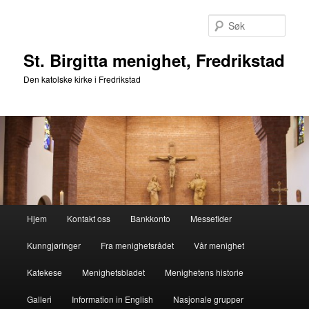
Gå
direkte
Søk
til
hovedinnholdet
St. Birgitta menighet, Fredrikstad
Den katolske kirke i Fredrikstad
Hovedmeny
Hjem
Kontakt oss
Bankkonto
Messetider
Kunngjøringer
Fra menighetsrådet
Vår menighet
Katekese
Menighetsbladet
Menighetens historie
Galleri
Information in English
Nasjonale grupper