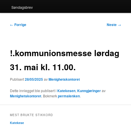
Søndagsbrev
Innleggsnavigasjon
←
Forrige
Neste
→
!.kommunionsmesse lørdag
31. mai kl. 11.00.
Publisert
28/05/2025
av
Menighetskontoret
Dette innlegget ble publisert i
Katekesen
,
Kunngjøringer
av
Menighetskontoret
. Bokmerk
permalenken
.
MEST BRUKTE STIKKORD
Katekese