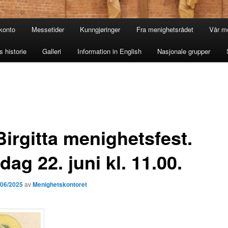
konto
Messetider
Kunngjøringer
Fra menighetsrådet
Vår m
 historie
Galleri
Information in English
Nasjonale grupper
Birgitta menighetsfest.
ag 22. juni kl. 11.00.
/06/2025
av
Menighetskontoret