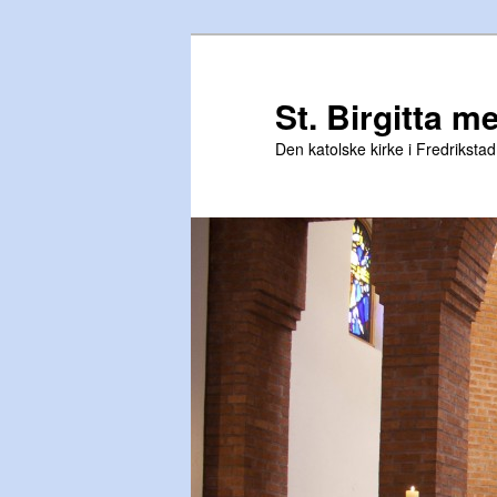
Gå
direkte
til
St. Birgitta m
hovedinnholdet
Den katolske kirke i Fredrikstad