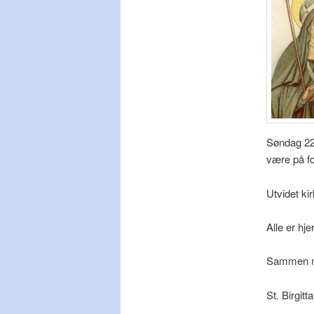
Søndag 22.
være på fo
Utvidet ki
Alle er hj
Sammen me
St. Birgit