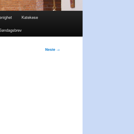
enighet
Katekese
Søndagsbrev
Neste
→