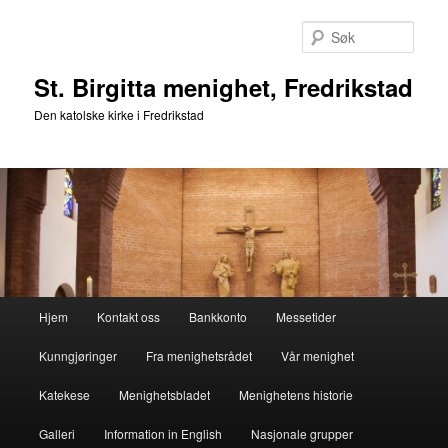
Gå
direkte
Søk
til
hovedinnholdet
St. Birgitta menighet, Fredrikstad
Den katolske kirke i Fredrikstad
Hovedmeny
Hjem
Kontakt oss
Bankkonto
Messetider
Kunngjøringer
Fra menighetsrådet
Vår menighet
Katekese
Menighetsbladet
Menighetens historie
Galleri
Information in English
Nasjonale grupper