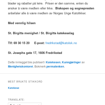
blader og rabatter på leire. Prisen er den samme, enten du
ønsker å være medlem eller ikke.
Biskopen og sognepresten
anbefaler alle å være medlem av Norges Unge Katolikker.
Med vennlig hilsen
St. Birgitta menighet / St. Birgitta katekeselag
Tlf: 69 30 15 20 E-post:
fredrikstad@katolsk.no
St. Josephs gate 17, 1606 Fredrikstad
Dette innlegget ble publisert i
Katekesen
,
Kunngjøringer
av
Menighetskontoret
. Bokmerk
permalenken
.
MEST BRUKTE STIKKORD
Katekese
TRANSLATE: