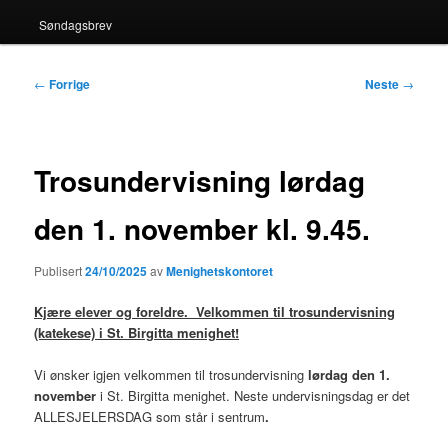
Søndagsbrev
Innleggsnavigasjon
←
Forrige
Neste
→
Trosundervisning lørdag
den 1. november kl. 9.45.
Publisert
24/10/2025
av
Menighetskontoret
Kjære elever og foreldre. Velkommen til trosundervisning
(katekese) i St. Birgitta menighet!
Vi ønsker igjen velkommen til trosundervisning
lørdag den 1.
november
i St. Birgitta menighet. Neste undervisningsdag er det
ALLESJELERSDAG som står i sentrum
.