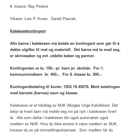
8. klasse: Ray Pereira
Vikarer: Lars P. Kuran, Daniel Paszek,
Katekesekontingent
Alle barna i katekesen må betale en kontingent som går til å
dekke utgifter til mat og materiell. Det barna må ta med seg,
er skrivesaker og evt. utdelte bøker og permer.
Kontingenten er kr. 150,- pr. barn pr. skoleår. For 1.
kommunionsbarn kr. 400,-. For 8. klasse kr. 300,-.
Kontingentbetaling til konto: 1503.19.45078. Merk betalingen
med barnets (barnas) navn og klasse.
Katekesen er et lokallag av NUK (Norges Unge Katolikker). Det
betyr at hvert barn må melde seg inn på nytt i katekesen hvert
år. Alle som deltar i katekesen blir også automatisk også
medlem av NUK. Hvis du ikke ønsker å være medlem av NUK,
krysser du av på innmeldingsskjemaet. Som medlem får du