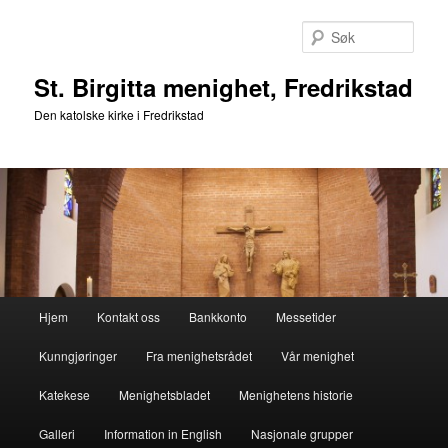
Gå
direkte
Søk
til
hovedinnholdet
St. Birgitta menighet, Fredrikstad
Den katolske kirke i Fredrikstad
Hovedmeny
Hjem
Kontakt oss
Bankkonto
Messetider
Kunngjøringer
Fra menighetsrådet
Vår menighet
Katekese
Menighetsbladet
Menighetens historie
Galleri
Information in English
Nasjonale grupper