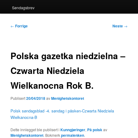
Søndagsbrev
Innleggsnavigasjon
←
Forrige
Neste
→
Polska gazetka niedzielna –
Czwarta Niedziela
Wielkanocna Rok B.
Publisert
20/04/2018
av
Menighetskontoret
Polsk søndagsblad -4. søndag i påsken-Czwarta Niedziela
Wielkanocna-B
Dette innlegget ble publisert i
Kunngjøringer
,
På polsk
av
Menighetskontoret
. Bokmerk
permalenken
.