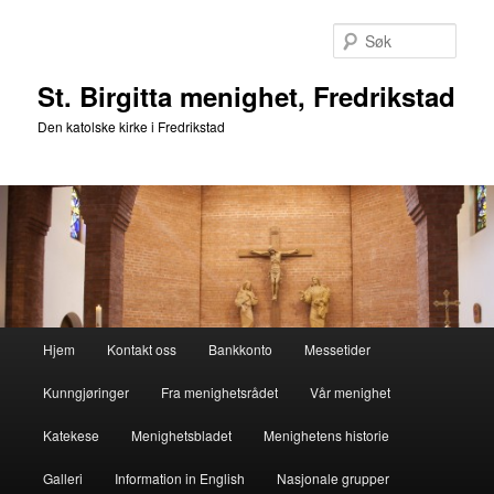
Gå
direkte
Søk
til
hovedinnholdet
St. Birgitta menighet, Fredrikstad
Den katolske kirke i Fredrikstad
Hovedmeny
Hjem
Kontakt oss
Bankkonto
Messetider
Kunngjøringer
Fra menighetsrådet
Vår menighet
Katekese
Menighetsbladet
Menighetens historie
Galleri
Information in English
Nasjonale grupper