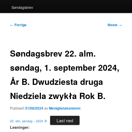
Søndagsbrev
Innleggsnavigasjon
←
Forrige
Neste
→
Søndagsbrev 22. alm.
søndag, 1. september 2024,
År B. Dwudziesta druga
Niedziela zwykła Rok B.
Publisert
31/08/2024
av
Menighetskontoret
Last ned
22. alm. søndag – 2024 -B
Lesninger: