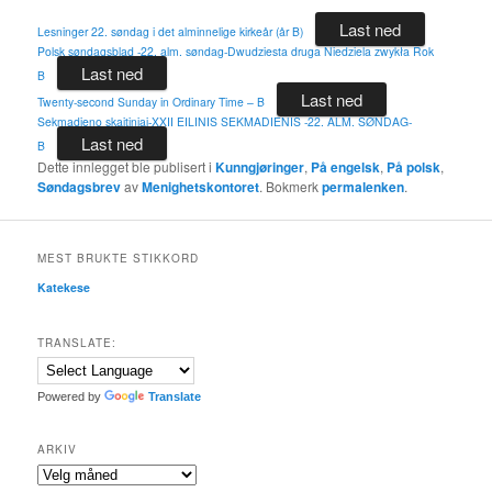
Last ned
Lesninger 22. søndag i det alminnelige kirkeår (år B)
Polsk søndagsblad -22. alm. søndag-Dwudziesta druga Niedziela zwykła Rok
Last ned
B
Last ned
Twenty-second Sunday in Ordinary Time – B
Sekmadieno skaitiniai-XXII EILINIS SEKMADIENIS -22. ALM. SØNDAG-
Last ned
B
Dette innlegget ble publisert i
Kunngjøringer
,
På engelsk
,
På polsk
,
Søndagsbrev
av
Menighetskontoret
. Bokmerk
permalenken
.
MEST BRUKTE STIKKORD
Katekese
TRANSLATE:
Powered by
Translate
ARKIV
Arkiv