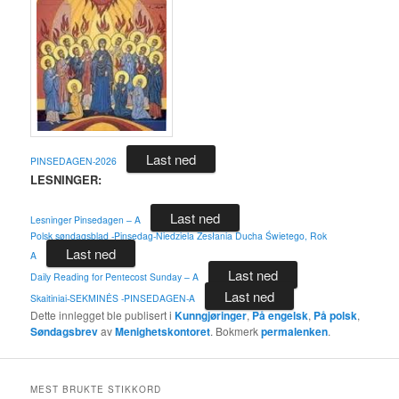
Last ned
PINSEDAGEN-2026
LESNINGER:
Last ned
Lesninger Pinsedagen – A
Polsk søndagsblad -Pinsedag-Niedziela Zesłania Ducha Świetego, Rok
Last ned
A
Last ned
Daily Reading for Pentecost Sunday – A
Last ned
Skaitiniai-SEKMINĖS -PINSEDAGEN-A
Dette innlegget ble publisert i
Kunngjøringer
,
På engelsk
,
På polsk
,
Søndagsbrev
av
Menighetskontoret
. Bokmerk
permalenken
.
MEST BRUKTE STIKKORD