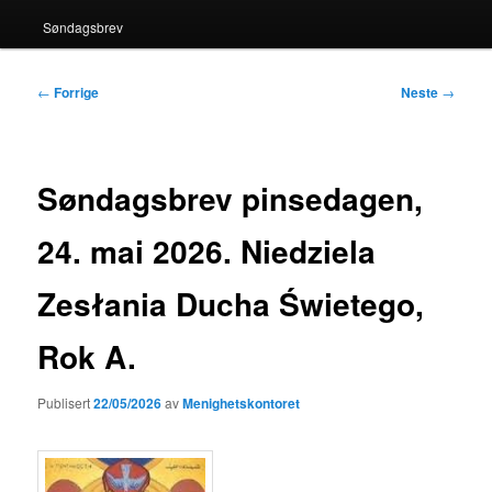
Søndagsbrev
Innleggsnavigasjon
←
Forrige
Neste
→
Søndagsbrev pinsedagen,
24. mai 2026. Niedziela
Zesłania Ducha Świetego,
Rok A.
Publisert
22/05/2026
av
Menighetskontoret