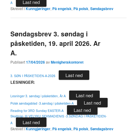
Last ned
A
Skrevet i
Kunngjøringer
,
På engelsk
,
På polsk
,
Søndagsbrev
Søndagsbrev 3. søndag i
påsketiden, 19. april 2026. Ar
A.
Publisert
17/04/2026
av
Menighetskontoret
Last ned
3. SØN I PÅSKETIDEN-A-2026
LESNINGER:
Last ned
Lesninger 3. søndag i påsketiden, År A
Last ned
Polsk søndagsblad -3.søndag i påsketiden-A
Last ned
Reading for 3RD Sunday EASTER-A
Skaitiniai- III VELYKŲ SEKMADIENIS -3.SØNDAG I PÅSKETIDEN-
Last ned
A
Skrevet i
Kunngjøringer
,
På engelsk
,
På polsk
,
Søndagsbrev