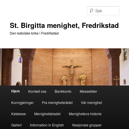
Gå
Gå
direkte
direkte
Søk
til
til
hovedinnholdet
sekundærinnholdet
St. Birgitta menighet, Fredrikstad
Den katolske kirke i Fredrikstad
Hovedmeny
Hjem
Kontakt oss
Bankkonto
Messetider
Kunngjøringer
Fra menighetsrådet
Vår menighet
Katekese
Menighetsbladet
Menighetens historie
Galleri
Information in English
Nasjonale grupper