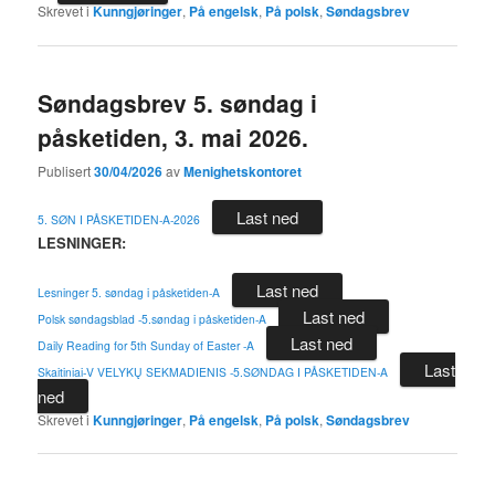
Skrevet i
Kunngjøringer
,
På engelsk
,
På polsk
,
Søndagsbrev
Søndagsbrev 5. søndag i
påsketiden, 3. mai 2026.
Publisert
30/04/2026
av
Menighetskontoret
Last ned
5. SØN I PÅSKETIDEN-A-2026
LESNINGER:
Last ned
Lesninger 5. søndag i påsketiden-A
Last ned
Polsk søndagsblad -5.søndag i påsketiden-A
Last ned
Daily Reading for 5th Sunday of Easter -A
Last
Skaitiniai-V VELYKŲ SEKMADIENIS -5.SØNDAG I PÅSKETIDEN-A
ned
Skrevet i
Kunngjøringer
,
På engelsk
,
På polsk
,
Søndagsbrev