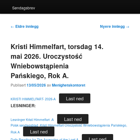
Søndagsbrev
Innleggsnavigasjon
←
Eldre innlegg
Nyere innlegg
→
Kristi Himmelfart, torsdag 14.
mai 2026. Uroczystość
Wniebowstąpienia
Pańskiego, Rok A.
Publisert
13/05/2026
av
Menighetskontoret
Last ned
KRISTI HIMMELFART- 2026-A
LESNINGER:
Last ned
Lesninger Kristi Himmelfart -A
Polsk søndagsblad -Kristi Himmelfart-Uroczystość Wniebowstąpienia Pańskiego,
Last ned
Rok A
Last ned
Daily Reading for The Ascension of the Lord-A