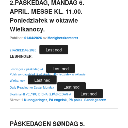
2.PÅSKEDAG, MANDAG 6.
APRIL. MESSE KL. 11.00.
Poniedziałek w oktawie
Wielkanocy.
Publisert
01/04/2026
av
Menighetskontoret
Last ned
2.PÅSKEDAG 2026
LESNINGER:
Last ned
Lesninger 2.påskedag -A
Polsk søndagsblad -2.påskedag -Poniedziałek w oktawie
Last ned
Wielkanocy
Last ned
Daily Reading for Easter Monday
Last ned
Skaitiniai -II VELYKŲ DIENA -2.PÅSKEDAG-A
Skrevet i
Kunngjøringer
,
På engelsk
,
På polsk
,
Søndagsbrev
PÅSKEDAGEN SØNDAG 5.