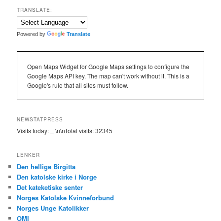
TRANSLATE:
Powered by
Translate
Open Maps Widget for Google Maps settings to configure the
Google Maps API key. The map can't work without it. This is a
Google's rule that all sites must follow.
NEWSTATPRESS
Visits today:
_
\n\nTotal visits:
32345
LENKER
Den hellige Birgitta
Den katolske kirke i Norge
Det kateketiske senter
Norges Katolske Kvinneforbund
Norges Unge Katolikker
OMI