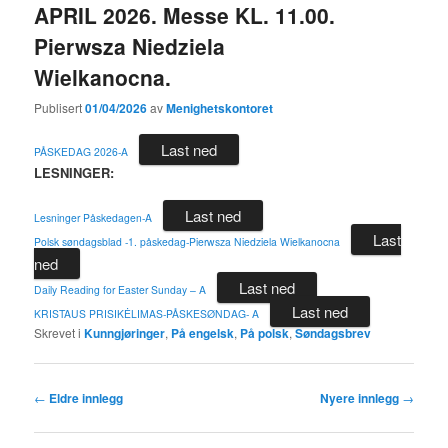
APRIL 2026. Messe KL. 11.00.
Pierwsza Niedziela
Wielkanocna.
Publisert
01/04/2026
av
Menighetskontoret
Last ned
PÅSKEDAG 2026-A
LESNINGER:
Last ned
Lesninger Påskedagen-A
Last
Polsk søndagsblad -1. påskedag-Pierwsza Niedziela Wielkanocna
ned
Last ned
Daily Reading for Easter Sunday – A
Last ned
KRISTAUS PRISIKĖLIMAS-PÅSKESØNDAG- A
Skrevet i
Kunngjøringer
,
På engelsk
,
På polsk
,
Søndagsbrev
Innleggsnavigasjon
←
Eldre innlegg
Nyere innlegg
→