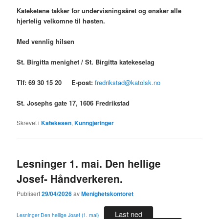
Kateketene takker for undervisningsåret og ønsker alle
hjertelig velkomne til høsten.
Med vennlig hilsen
St. Birgitta menighet / St. Birgitta katekeselag
Tlf: 69 30 15 20 E-post:
fredrikstad@katolsk.no
St. Josephs gate 17, 1606 Fredrikstad
Skrevet i
Katekesen
,
Kunngjøringer
Lesninger 1. mai. Den hellige
Josef- Håndverkeren.
Publisert
29/04/2026
av
Menighetskontoret
Last ned
Lesninger Den hellige Josef (1. mai)