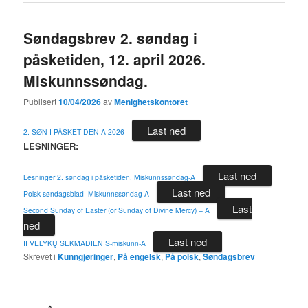
Søndagsbrev 2. søndag i
påsketiden, 12. april 2026.
Miskunnssøndag.
Publisert
10/04/2026
av
Menighetskontoret
Last ned
2. SØN I PÅSKETIDEN-A-2026
LESNINGER:
Last ned
Lesninger 2. søndag i påsketiden, Miskunnssøndag-A
Last ned
Polsk søndagsblad -Miskunnssøndag-A
Last
Second Sunday of Easter (or Sunday of Divine Mercy) – A
ned
Last ned
II VELYKŲ SEKMADIENIS-miskunn-A
Skrevet i
Kunngjøringer
,
På engelsk
,
På polsk
,
Søndagsbrev