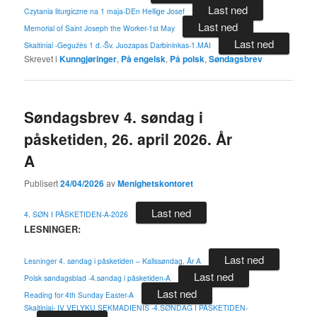
Last ned
Czytania liturgiczne na 1 maja-DEn Hellige Josef
Last ned
Memorial of Saint Joseph the Worker-1st May
Last ned
Skaitiniai -Gegužės 1 d.-Šv. Juozapas Darbininkas-1.MAI
Skrevet i
Kunngjøringer
,
På engelsk
,
På polsk
,
Søndagsbrev
Søndagsbrev 4. søndag i
påsketiden, 26. april 2026. År
A
Publisert
24/04/2026
av
Menighetskontoret
Last ned
4. SØN I PÅSKETIDEN-A-2026
LESNINGER:
Last ned
Lesninger 4. søndag i påsketiden – Kallssøndag, År A
Last ned
Polsk søndagsblad -4.søndag i påsketiden-A
Last ned
Reading for 4th Sunday Easter-A
Skaitiniai- IV VELYKŲ SEKMADIENIS -4.SØNDAG I PÅSKETIDEN-