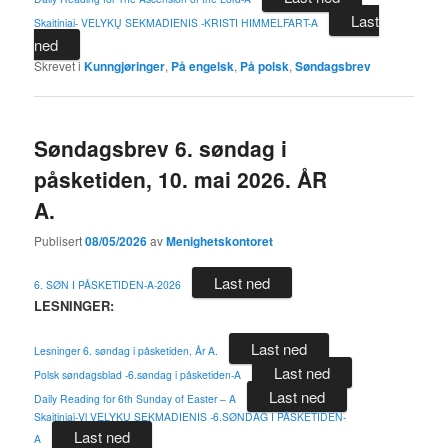
Last
Skaitiniai- VELYKŲ SEKMADIENIS -KRISTI HIMMELFART-A
ned
Skrevet i
Kunngjøringer
,
På engelsk
,
På polsk
,
Søndagsbrev
Søndagsbrev 6. søndag i
påsketiden, 10. mai 2026. ÅR
A.
Publisert
08/05/2026
av
Menighetskontoret
Last ned
6. SØN I PÅSKETIDEN-A-2026
LESNINGER:
Last ned
Lesninger 6. søndag i påsketiden, År A.
Last ned
Polsk søndagsblad -6.søndag i påsketiden-A
Last ned
Daily Reading for 6th Sunday of Easter – A
Skaitiniai-Vl VELYKŲ SEKMADIENIS -6.SØNDAG I PÅSKETIDEN-
Last ned
A