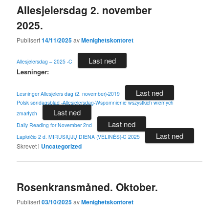
Allesjelersdag 2. november
2025.
Publisert
14/11/2025
av
Menighetskontoret
Last ned
Allesjelersdag – 2025 -C
Lesninger:
Last ned
Lesninger Allesjelers dag (2. november)-2019
Polsk søndagsblad -Allesjelersdag-Wspomnienie wszystkich wiernych
Last ned
zmarłych
Last ned
Daily Reading for November 2nd
Last ned
Lapkričio 2 d. MIRUSIŲJŲ DIENA (VĖLINĖS)-C 2025
Skrevet i
Uncategorized
Rosenkransmåned. Oktober.
Publisert
03/10/2025
av
Menighetskontoret