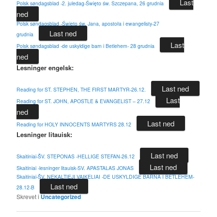
Last
Polsk søndagsblad -2. juledag-Święto św. Szczepana, 26 grudnia
ned
Polsk søndagsblad -Święto św. Jana, apostoła i ewangelisty-27
Last ned
grudnia
Last
Polsk søndagsblad -de uskyldige barn i Betlehem- 28 grudnia
ned
Lesninger engelsk:
Last ned
Reading for ST. STEPHEN, THE FIRST MARTYR-26.12.
Last
Reading for ST. JOHN, APOSTLE & EVANGELIST – 27.12
ned
Last ned
Reading for HOLY INNOCENTS MARTYRS 28.12
Lesninger litauisk:
Last ned
Skaitiniai-ŠV. STEPONAS -HELLIGE STEFAN-26.12
Last ned
Skaitiniai -lesninger litauisk-SV. APASTALAS JONAS
Skaitiniai-ŠV. NEKALTIEJI VAIKELIAI -DE USKYLDIGE BARNA I BETLEHEM-
Last ned
28.12-B
Skrevet i
Uncategorized