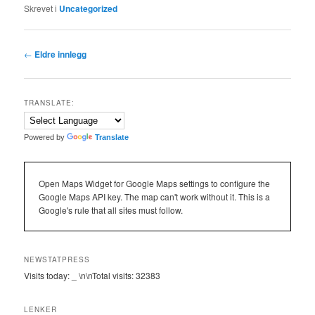
Skrevet i
Uncategorized
Innleggsnavigasjon
←
Eldre innlegg
TRANSLATE:
Powered by
Translate
Open Maps Widget for Google Maps settings to configure the
Google Maps API key. The map can't work without it. This is a
Google's rule that all sites must follow.
NEWSTATPRESS
Visits today:
_
\n\nTotal visits:
32383
LENKER