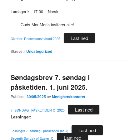
Lørdager kl. 17.30 – Norsk
Guds Mor Maria inviterer alle!
Last ned
Oktober- Rosenkransmåned-2025
Skrevet i
Uncategorized
Søndagsbrev 7. søndag i
påsketiden. 1. juni 2025.
Publisert
30/05/2025
av
Menighetskontoret
Last ned
7. SØNDAG i PÅSKETIDEN-C- 2025
Lesninger:
Last ned
Lesninger 7. søndag i påsketiden (år C)
Last ned
Seventh Sunday of Easter -C