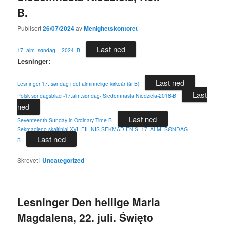
B.
Publisert
26/07/2024
av
Menighetskontoret
Last ned
17. alm. søndag – 2024 -B
Lesninger:
Last ned
Lesninger 17. søndag i det alminnelige kirkeår (år B)
Last
Polsk søndagsblad -17.alm.søndag- Siedemnasta Niedziela-2018-B
ned
Last ned
Seventeenth Sunday in Ordinary Time-B
Sekmadieno skaitiniai-XVII EILINIS SEKMADIENIS -17. ALM. SØNDAG-
Last ned
B
Skrevet i
Uncategorized
Lesninger Den hellige Maria
Magdalena, 22. juli. Święto