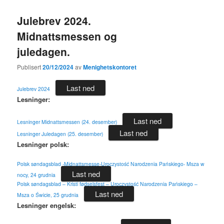
Julebrev 2024.
Midnattsmessen og
juledagen.
Publisert
20/12/2024
av
Menighetskontoret
Last ned
Julebrev 2024
Lesninger:
Last ned
Lesninger Midnattsmessen (24. desember)
Last ned
Lesninger Juledagen (25. desember)
Lesninger polsk:
Polsk søndagsblad -Midnattsmesse-Uroczystość Narodzenia Pańskiego- Msza w
Last ned
nocy, 24 grudnia
Polsk søndagsblad – Kristi fødselsfest – Uroczystość Narodzenia Pańskiego –
Last ned
Msza o Świcie, 25 grudnia
Lesninger engelsk: