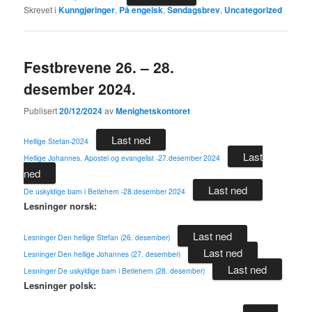
Skrevet i
Kunngjøringer
,
På engelsk
,
Søndagsbrev
,
Uncategorized
Festbrevene 26. – 28.
desember 2024.
Publisert
20/12/2024
av
Menighetskontoret
Last ned
Hellige Stefan-2024
Last
Hellige Johannes. Apostel og evangelist -27.desember 2024
ned
Last ned
De uskyldige barn i Betlehem -28.desember 2024
Lesninger norsk:
Last ned
Lesninger Den hellige Stefan (26. desember)
Last ned
Lesninger Den hellige Johannes (27. desember)
Last ned
Lesninger De uskyldige barn i Betlehem (28. desember)
Lesninger polsk: