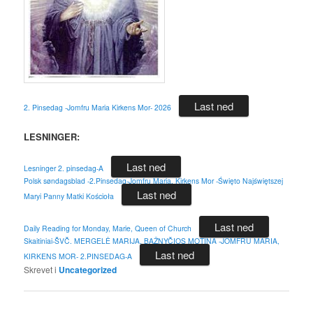
Last ned
2. Pinsedag -Jomfru Maria Kirkens Mor- 2026
LESNINGER:
Last ned
Lesninger 2. pinsedag-A
Polsk søndagsblad -2.Pinsedag-Jomfru Maria, Kirkens Mor -Święto Najświętszej
Last ned
Maryi Panny Matki Kościoła
Last ned
Daily Reading for Monday, Marie, Queen of Church
Skaitiniai-ŠVČ. MERGELĖ MARIJA, BAŽNYČIOS MOTINA -JOMFRU MARIA,
Last ned
KIRKENS MOR- 2.PINSEDAG-A
Skrevet i
Uncategorized