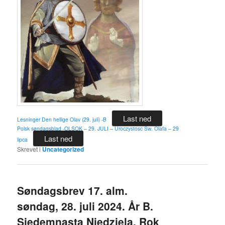
Last ned
Lesninger Den hellige Olav (29. juli) -B
Polsk søndagsblad -OLSOK – 29. JULI – Uroczystosc Sw. Olafa – 29
Last ned
lipca
Skrevet i
Uncategorized
Søndagsbrev 17. alm.
søndag, 28. juli 2024. År B.
Siedemnasta Niedziela, Rok