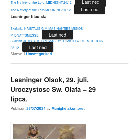
Last ned
The Nativity of the Lord -MIDNIGHT-24.12
Last ned
The Nativity of the Lord-MORNING-25.12
Lesninger litauisk:
Skaitiniai-KRISTAUS GIMIMAS NAKTIES MIŠIOS-
Last ned
MIDNATTSMESSE
Skaitiniai-KRISTAUS GIMIMAS RYTO MIŠIOS-JULEMORGEN-
Last ned
25.12
Skrevet i
Uncategorized
Lesninger Olsok, 29. juli.
Uroczystosc Sw. Olafa – 29
lipca.
Publisert
26/07/2024
av
Menighetskontoret