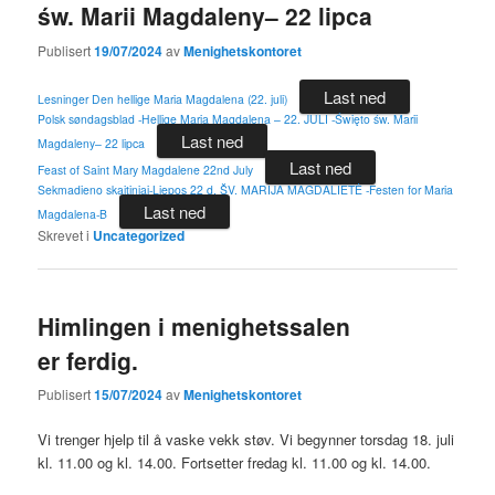
św. Marii Magdaleny– 22 lipca
Publisert
19/07/2024
av
Menighetskontoret
Last ned
Lesninger Den hellige Maria Magdalena (22. juli)
Polsk søndagsblad -Hellige Maria Magdalena – 22. JULI -Święto św. Marii
Last ned
Magdaleny– 22 lipca
Last ned
Feast of Saint Mary Magdalene 22nd July
Sekmadieno skaitiniai-Liepos 22 d. ŠV. MARIJA MAGDALIETĖ -Festen for Maria
Last ned
Magdalena-B
Skrevet i
Uncategorized
Himlingen i menighetssalen
er ferdig.
Publisert
15/07/2024
av
Menighetskontoret
Vi trenger hjelp til å vaske vekk støv. Vi begynner torsdag 18. juli
kl. 11.00 og kl. 14.00. Fortsetter fredag kl. 11.00 og kl. 14.00.