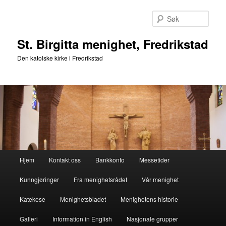
Gå
Gå
direkte
direkte
Søk
til
til
hovedinnholdet
sekundærinnholdet
St. Birgitta menighet, Fredrikstad
Den katolske kirke i Fredrikstad
Hovedmeny
Hjem
Kontakt oss
Bankkonto
Messetider
Kunngjøringer
Fra menighetsrådet
Vår menighet
Katekese
Menighetsbladet
Menighetens historie
Galleri
Information in English
Nasjonale grupper